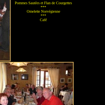
Pommes Sautées et Flan de Courgettes
***
Omelette Norvégienne
***
Café